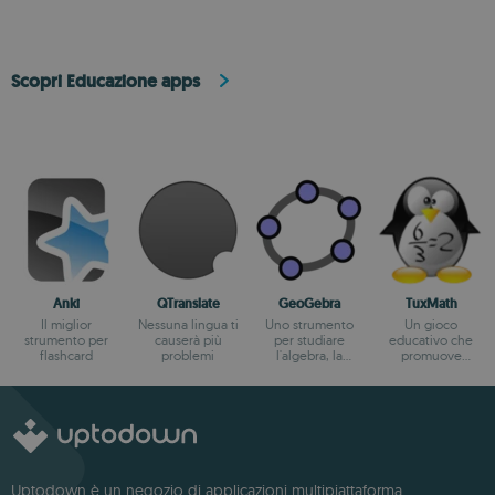
Scopri Educazione apps
Anki
QTranslate
GeoGebra
TuxMath
Il miglior
Nessuna lingua ti
Uno strumento
Un gioco
strumento per
causerà più
per studiare
educativo che
flashcard
problemi
l'algebra, la
promuove
geometria e il
l'apprendimento
calcolo
dell'aritmetica
Uptodown è un negozio di applicazioni multipiattaforma