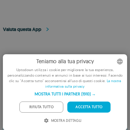
Valuta questa App
Teniamo alla tua privacy
Uptodown utilizza i cookie per migliorare la tua esperienza,
personalizzando contenuti e annunci in base ai tuoi interessi. Facendo
ENGLISH
RECENSISCI L’APP
clic su "Accetta tutto" acconsentirai all'uso di questi cookie.
La nostra
informativa sulla privacy
FRENCH
AGGIUNGI ALLA LISTA DEI DESIDERI
AGGIUNGI AI CONSIGLIATI
MOSTRA TUTTI I PARTNER
(1910) →
GERMAN
PORTUGUESE
RIFIUTA TUTTO
ACCETTA TUTTO
Commenti
ITALIAN
MOSTRA DETTAGLI
Non ci sono ancora opinioni su StudyMinder. Scrivi tu il primo
SPANISH
commento!